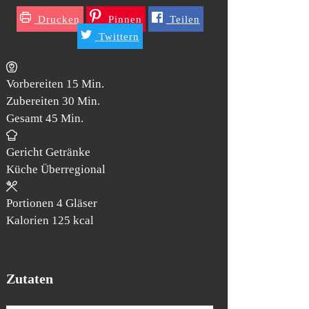
Drucken
Pinnen
Teilen
Twittern
Minuten
Vorbereiten
15
Min.
Minuten
Zubereiten
30
Min.
Minuten
Gesamt
45
Min.
Gericht
Getränke
Küche
Überregional
Portionen
4
Gläser
Kalorien
125
kcal
Zutaten