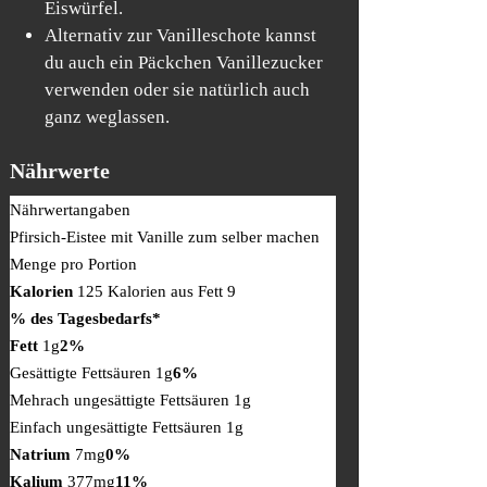
Eiswürfel.
Alternativ zur Vanilleschote kannst
du auch ein Päckchen Vanillezucker
verwenden oder sie natürlich auch
ganz weglassen.
Nährwerte
Nährwertangaben
Pfirsich-Eistee mit Vanille zum selber machen
Menge pro Portion
Kalorien
125
Kalorien aus Fett 9
% des Tagesbedarfs*
Fett
1g
2%
Gesättigte Fettsäuren 1g
6%
Mehrach ungesättigte Fettsäuren 1g
Einfach ungesättigte Fettsäuren 1g
Natrium
7mg
0%
Kalium
377mg
11%