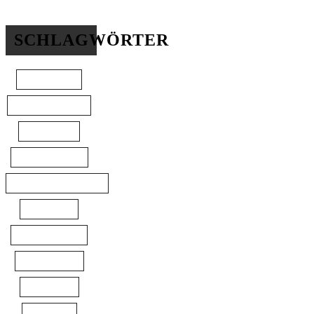
SCHLAGWÖRTER
BANANEN
BLAUBEEREN
EINFACH
ERDBEEREN
ERDNUSSBUTTER
GEBÄCK
HIMBEEREN
KIRSCHEN
KUCHEN
KÜRBIS