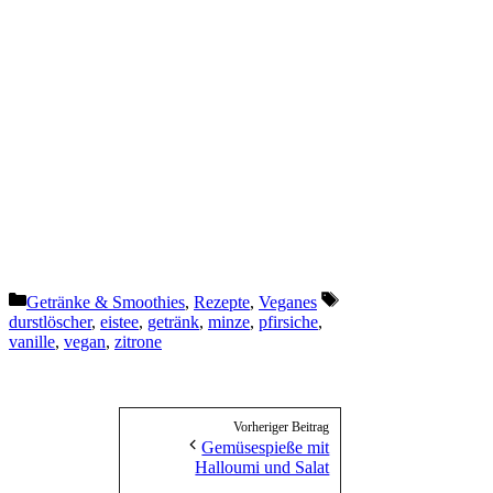
Kategorien
Schlagwörter
Getränke & Smoothies
,
Rezepte
,
Veganes
durstlöscher
,
eistee
,
getränk
,
minze
,
pfirsiche
,
vanille
,
vegan
,
zitrone
Vorheriger Beitrag
Gemüsespieße mit
Halloumi und Salat