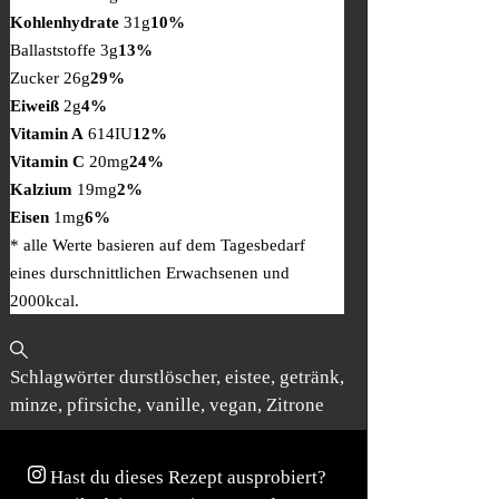
Kohlenhydrate
31g
10%
Ballaststoffe 3g
13%
Zucker 26g
29%
Eiweiß
2g
4%
Vitamin A
614IU
12%
Vitamin C
20mg
24%
Kalzium
19mg
2%
Eisen
1mg
6%
* alle Werte basieren auf dem Tagesbedarf
eines durschnittlichen Erwachsenen und
2000kcal.
Schlagwörter
durstlöscher, eistee, getränk,
minze, pfirsiche, vanille, vegan, Zitrone
Hast du dieses Rezept ausprobiert?