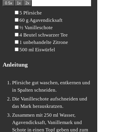
0.5x
1x
2x
▢
5
Pfirsiche
▢
60
g
Agavendicksaft
▢
½
Vanilleschote
▢
4
Beutel
schwarzer Tee
▢
1
unbehandelte Zitrone
▢
500
ml
Eiswürfel
Anleitung
Pfirsiche gut waschen, entkernen und
in Spalten schneiden.
Die Vanilleschote aufschneiden und
das Mark herauskratzen.
Zusammen mit 250 ml Wasser,
Agavendicksaft, Vanillemark und
Schote in einen Topf geben und zum