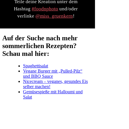
Teile deine Kreation unter dem
Hashtag
#foodnphoto
und/oder
verlinke
@miss_gruenkern
!
Auf der Suche nach mehr
sommerlichen Rezepten?
Schau mal hier:
Spaghettisalat
Vegane Burger mit „Pulled-Pilz“
und BBQ Sauce
Nicecream – veganes, gesundes Eis
selber machen!
Gemüsespieße mit Halloumi und
Salat