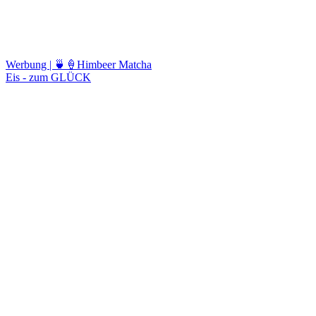
Werbung | 🍵🍦Himbeer Matcha
Eis - zum GLÜCK